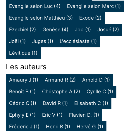
Evangile selon Luc
(4)
Evangile selon Marc
(1)
Evangile selon Matthieu
(3)
Exode
(2)
Ezechiel
(2)
Genèse
(4)
Job
(1)
Josué
(2)
Joël
(1)
Juges
(1)
L'ecclésiaste
(1)
Lévitique
(1)
Les auteurs
Amaury J
(1)
Armand R
(2)
Arnold D
(1)
Benoît B
(1)
Christophe A
(2)
Cyrille C
(1)
Cédric C
(1)
David R
(1)
Elisabeth C
(1)
Ephyly E
(1)
Eric V
(1)
Flavien D.
(1)
Fréderic J
(1)
Henri B
(1)
Hervé G
(1)