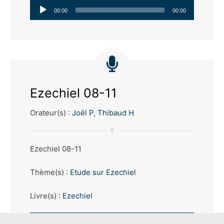
Lecteur
00:00
00:00
audio
Ezechiel 08-11
Orateur(s) :
Joël P
,
Thibaud H
Ezechiel 08-11
Thème(s) :
Etude sur Ezechiel
Livre(s) :
Ezechiel
Lecteur
00:00
00:00