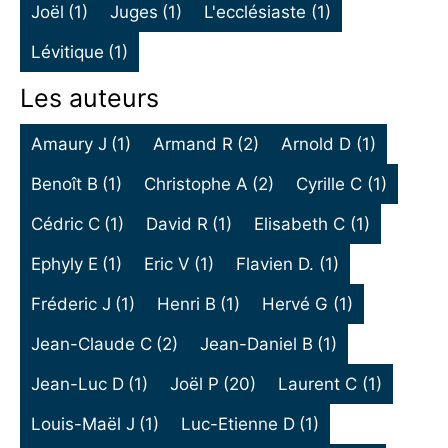
Joël
(1)
Juges
(1)
L'ecclésiaste
(1)
Lévitique
(1)
Les auteurs
Amaury J
(1)
Armand R
(2)
Arnold D
(1)
Benoît B
(1)
Christophe A
(2)
Cyrille C
(1)
Cédric C
(1)
David R
(1)
Elisabeth C
(1)
Ephyly E
(1)
Eric V
(1)
Flavien D.
(1)
Fréderic J
(1)
Henri B
(1)
Hervé G
(1)
Jean-Claude C
(2)
Jean-Daniel B
(1)
Jean-Luc D
(1)
Joël P
(20)
Laurent C
(1)
Louis-Maël J
(1)
Luc-Etienne D
(1)