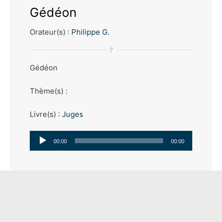
Gédéon
Orateur(s) :
Philippe G.
Gédéon
Thème(s) :
Livre(s) :
Juges
Lecteur
00:00
00:00
audio