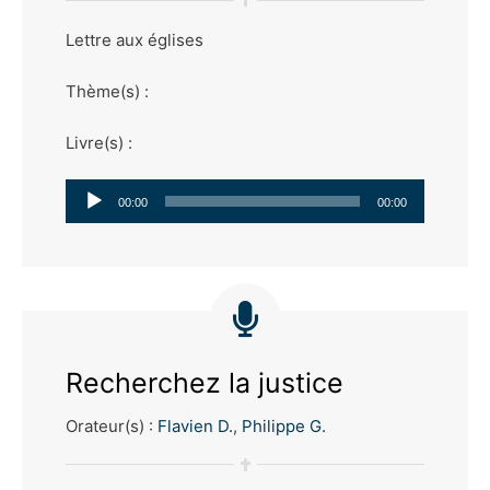
Lettre aux églises
Thème(s) :
Livre(s) :
Lecteur
00:00
00:00
audio
Recherchez la justice
Orateur(s) :
Flavien D.
,
Philippe G.