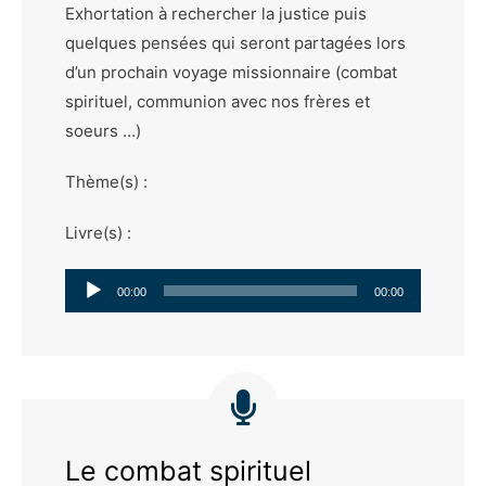
Exhortation à rechercher la justice puis
quelques pensées qui seront partagées lors
d’un prochain voyage missionnaire (combat
spirituel, communion avec nos frères et
soeurs …)
Thème(s) :
Livre(s) :
Lecteur
00:00
00:00
audio
Le combat spirituel