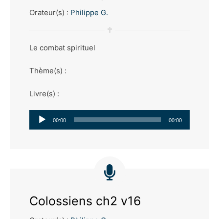
Orateur(s) :
Philippe G.
Le combat spirituel
Thème(s) :
Livre(s) :
Lecteur
00:00
00:00
audio
Colossiens ch2 v16