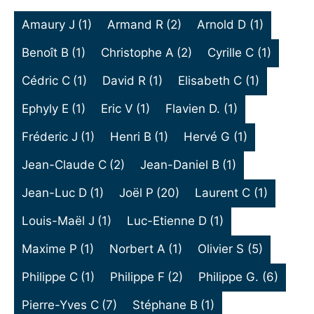
Amaury J
(1)
Armand R
(2)
Arnold D
(1)
Benoît B
(1)
Christophe A
(2)
Cyrille C
(1)
Cédric C
(1)
David R
(1)
Elisabeth C
(1)
Ephyly E
(1)
Eric V
(1)
Flavien D.
(1)
Fréderic J
(1)
Henri B
(1)
Hervé G
(1)
Jean-Claude C
(2)
Jean-Daniel B
(1)
Jean-Luc D
(1)
Joël P
(20)
Laurent C
(1)
Louis-Maël J
(1)
Luc-Etienne D
(1)
Maxime P
(1)
Norbert A
(1)
Olivier S
(5)
Philippe C
(1)
Philippe F
(2)
Philippe G.
(6)
Pierre-Yves C
(7)
Stéphane B
(1)