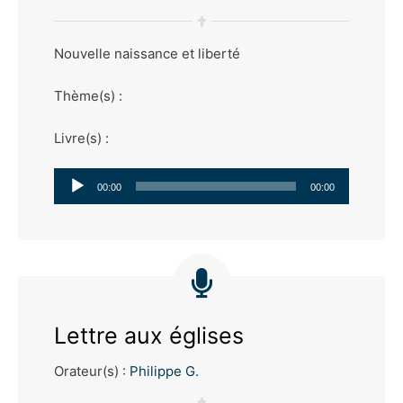
Nouvelle naissance et liberté
Thème(s) :
Livre(s) :
Lecteur
00:00
00:00
audio
Lettre aux églises
Orateur(s) :
Philippe G.