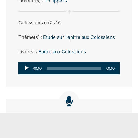
Orateur(s) :
Philippe G.
Colossiens ch2 v16
Thème(s) :
Etude sur l'épître aux Colossiens
Livre(s) :
Epître aux Colossiens
Lecteur
00:00
00:00
audio
Gédéon
Orateur(s) :
Philippe G.