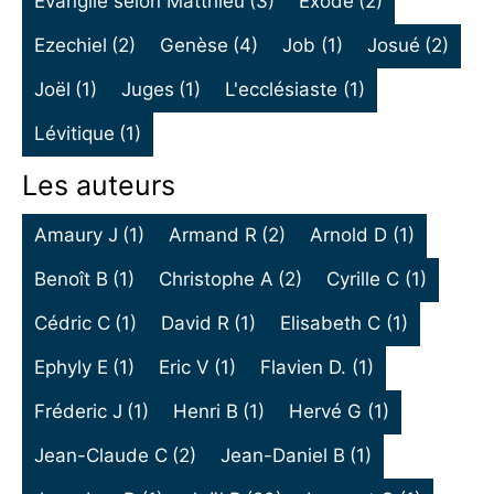
Evangile selon Matthieu
(3)
Exode
(2)
Ezechiel
(2)
Genèse
(4)
Job
(1)
Josué
(2)
Joël
(1)
Juges
(1)
L'ecclésiaste
(1)
Lévitique
(1)
Les auteurs
Amaury J
(1)
Armand R
(2)
Arnold D
(1)
Benoît B
(1)
Christophe A
(2)
Cyrille C
(1)
Cédric C
(1)
David R
(1)
Elisabeth C
(1)
Ephyly E
(1)
Eric V
(1)
Flavien D.
(1)
Fréderic J
(1)
Henri B
(1)
Hervé G
(1)
Jean-Claude C
(2)
Jean-Daniel B
(1)