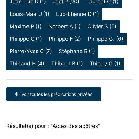
Jean-Luc D
(1)
Joël P
(20)
Laurent C
(1)
Louis-Maël J
(1)
Luc-Etienne D
(1)
Maxime P
(1)
Norbert A
(1)
Olivier S
(5)
Philippe C
(1)
Philippe F
(2)
Philippe G.
(6)
Pierre-Yves C
(7)
Stéphane B
(1)
Thibaud H
(4)
Thibaut B
(1)
Thierry G
(1)
Voir toutes les prédications privées
Résultat(s) pour : "Actes des apôtres"