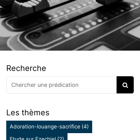
Recherche
Search
for:
Les thèmes
Adoration-louange-sacrifice
(4)
Etude sur Ezechiel
(2)