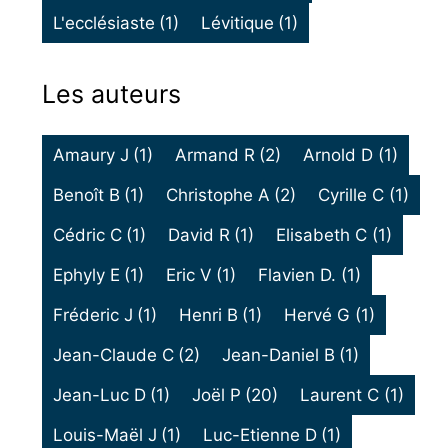
L'ecclésiaste
(1)
Lévitique
(1)
Les auteurs
Amaury J
(1)
Armand R
(2)
Arnold D
(1)
Benoît B
(1)
Christophe A
(2)
Cyrille C
(1)
Cédric C
(1)
David R
(1)
Elisabeth C
(1)
Ephyly E
(1)
Eric V
(1)
Flavien D.
(1)
Fréderic J
(1)
Henri B
(1)
Hervé G
(1)
Jean-Claude C
(2)
Jean-Daniel B
(1)
Jean-Luc D
(1)
Joël P
(20)
Laurent C
(1)
Louis-Maël J
(1)
Luc-Etienne D
(1)