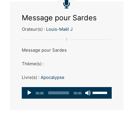
Message pour Sardes
Orateur(s) :
Louis-Maël J
Message pour Sardes
Thème(s) :
Livre(s) :
Apocalypse
Lecteur
Utilisez
00:00
00:00
audio
les
flèches
haut/bas