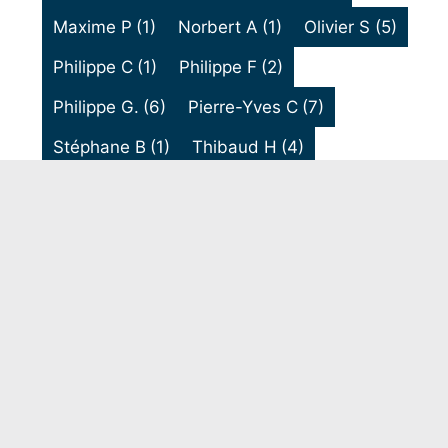
Maxime P
(1)
Norbert A
(1)
Olivier S
(5)
Philippe C
(1)
Philippe F
(2)
Philippe G.
(6)
Pierre-Yves C
(7)
Stéphane B
(1)
Thibaud H
(4)
Thibaut B
(1)
Thierry G
(1)
Voir toutes les prédications privées