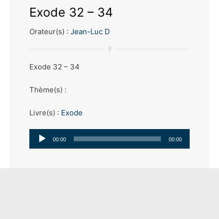
Exode 32 – 34
Orateur(s) :
Jean-Luc D
Exode 32 – 34
Thème(s) :
Livre(s) :
Exode
Lecteur
00:00
00:00
audio