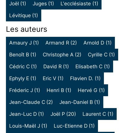
Joël
(1)
Juges
(1)
L'ecclésiaste
(1)
Lévitique
(1)
Les auteurs
Amaury J
(1)
Armand R
(2)
Arnold D
(1)
Benoît B
(1)
Christophe A
(2)
Cyrille C
(1)
Cédric C
(1)
David R
(1)
Elisabeth C
(1)
Ephyly E
(1)
Eric V
(1)
Flavien D.
(1)
Fréderic J
(1)
Henri B
(1)
Hervé G
(1)
Jean-Claude C
(2)
Jean-Daniel B
(1)
Jean-Luc D
(1)
Joël P
(20)
Laurent C
(1)
Louis-Maël J
(1)
Luc-Etienne D
(1)