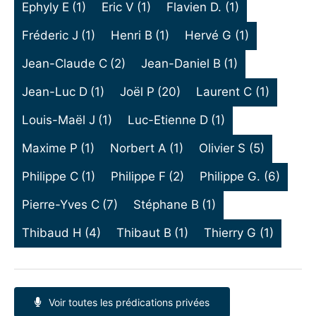
Ephyly E
(1)
Eric V
(1)
Flavien D.
(1)
Fréderic J
(1)
Henri B
(1)
Hervé G
(1)
Jean-Claude C
(2)
Jean-Daniel B
(1)
Jean-Luc D
(1)
Joël P
(20)
Laurent C
(1)
Louis-Maël J
(1)
Luc-Etienne D
(1)
Maxime P
(1)
Norbert A
(1)
Olivier S
(5)
Philippe C
(1)
Philippe F
(2)
Philippe G.
(6)
Pierre-Yves C
(7)
Stéphane B
(1)
Thibaud H
(4)
Thibaut B
(1)
Thierry G
(1)
Voir toutes les prédications privées