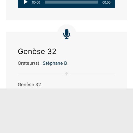
Lecteur
00:00
00:00
audio
Genèse 32
Orateur(s) :
Stéphane B
Genèse 32
Thème(s) :
Livre(s) :
Genèse
Lecteur
00:00
00:00