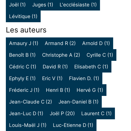
Joël
(1)
Juges
(1)
L'ecclésiaste
(1)
Lévitique
(1)
Les auteurs
Amaury J
(1)
Armand R
(2)
Arnold D
(1)
Benoît B
(1)
Christophe A
(2)
Cyrille C
(1)
Cédric C
(1)
David R
(1)
Elisabeth C
(1)
Ephyly E
(1)
Eric V
(1)
Flavien D.
(1)
Fréderic J
(1)
Henri B
(1)
Hervé G
(1)
Jean-Claude C
(2)
Jean-Daniel B
(1)
Jean-Luc D
(1)
Joël P
(20)
Laurent C
(1)
Louis-Maël J
(1)
Luc-Etienne D
(1)