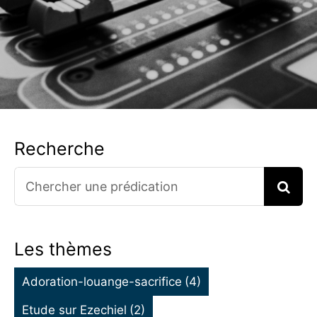
Recherche
Search
for:
Les thèmes
Adoration-louange-sacrifice
(4)
Etude sur Ezechiel
(2)