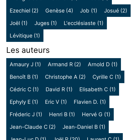
Ezechiel
(2)
Genèse
(4)
Job
(1)
Josué
(2)
Joël
(1)
Juges
(1)
L'ecclésiaste
(1)
Lévitique
(1)
Les auteurs
Amaury J
(1)
Armand R
(2)
Arnold D
(1)
Benoît B
(1)
Christophe A
(2)
Cyrille C
(1)
Cédric C
(1)
David R
(1)
Elisabeth C
(1)
Ephyly E
(1)
Eric V
(1)
Flavien D.
(1)
Fréderic J
(1)
Henri B
(1)
Hervé G
(1)
Jean-Claude C
(2)
Jean-Daniel B
(1)
Jean-Luc D
(1)
Joël P
(20)
Laurent C
(1)