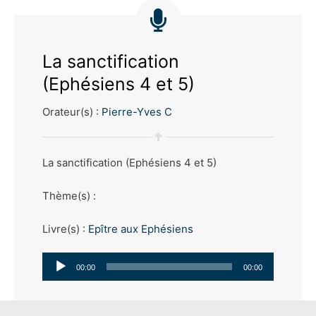
La sanctification
(Ephésiens 4 et 5)
Orateur(s) :
Pierre-Yves C
La sanctification (Ephésiens 4 et 5)
Thème(s) :
Livre(s) :
Epître aux Ephésiens
Lecteur
00:00
00:00
audio