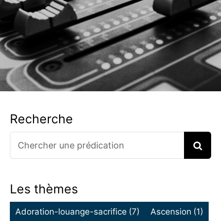
Recherche
Search
for:
Les thèmes
Adoration-louange-sacrifice
(7)
Ascension
(1)