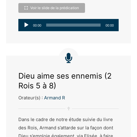
Voir le slide de la prédication
Lecteur
00:00
00:00
audio
Dieu aime ses ennemis (2
Rois 5 à 8)
Orateur(s) :
Armand R
Dans le cadre de notre étude suivie du livre
des Rois, Armand s’attarde sur la façon dont
Dieu s’emploie également, via Elisée, à faire