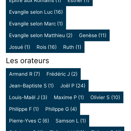
Epître aux Romains
(1)
Esther
(1)
Evangile selon Luc
(16)
Evangile selon Marc
(1)
Evangile selon Matthieu
(2)
Genèse
(11)
Josué
(1)
Rois
(16)
Ruth
(1)
Les orateurs
Armand R
(7)
Frédéric J
(2)
Jean-Baptiste S
(1)
Joël P
(24)
Louis-Maël J
(3)
Maxime P
(1)
Olivier S
(10)
Philippe F
(1)
Philippe G
(4)
Pierre-Yves C
(6)
Samson L
(1)