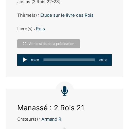
Josias (2 Rois 22-23)
Thème(s) :
Etude sur le livre des Rois
Livre(s) :
Rois
Voir le slide de la prédication
Lecteur
00:00
00:00
audio
Manassé : 2 Rois 21
Orateur(s) :
Armand R