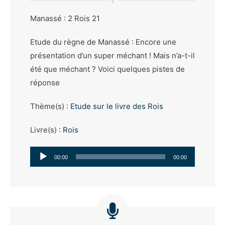
Manassé : 2 Rois 21
Etude du règne de Manassé : Encore une
présentation d’un super méchant ! Mais n’a-t-il
été que méchant ? Voici quelques pistes de
réponse
Thème(s) :
Etude sur le livre des Rois
Livre(s) :
Rois
Lecteur
00:00
00:00
audio