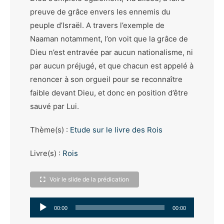
preuve de grâce envers les ennemis du
peuple d’Israël. A travers l’exemple de
Naaman notamment, l’on voit que la grâce de
Dieu n’est entravée par aucun nationalisme, ni
par aucun préjugé, et que chacun est appelé à
renoncer à son orgueil pour se reconnaître
faible devant Dieu, et donc en position d’être
sauvé par Lui.
Thème(s) :
Etude sur le livre des Rois
Livre(s) :
Rois
Voir le slide de la prédication
Lecteur
00:00
00:00
audio