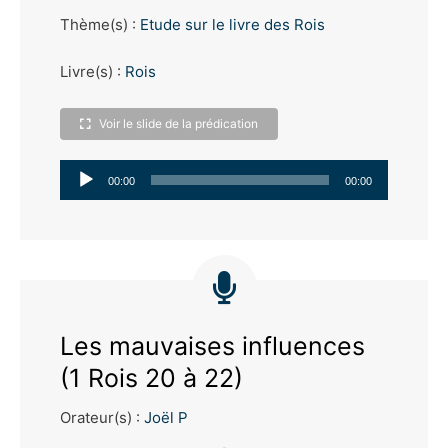
Thème(s) :
Etude sur le livre des Rois
Livre(s) :
Rois
Voir le slide de la prédication
Lecteur
00:00
00:00
audio
Les mauvaises influences
(1 Rois 20 à 22)
Orateur(s) :
Joël P