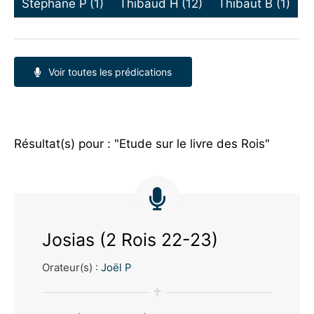
Stéphane P
(1)
Thibaud H
(12)
Thibaut B
(1)
Voir toutes les prédications
Résultat(s) pour : "Etude sur le livre des Rois"
Josias (2 Rois 22-23)
Orateur(s) :
Joël P