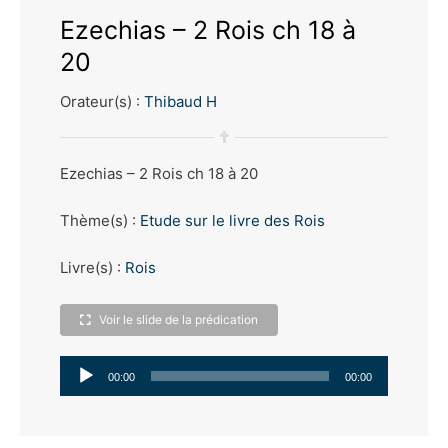
Ezechias – 2 Rois ch 18 à
20
Orateur(s) :
Thibaud H
Ezechias – 2 Rois ch 18 à 20
Thème(s) :
Etude sur le livre des Rois
Livre(s) :
Rois
Voir le slide de la prédication
Lecteur
00:00
00:00
audio