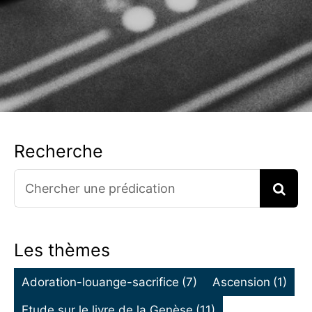
Recherche
Search
for:
Les thèmes
Adoration-louange-sacrifice
(7)
Ascension
(1)
Etude sur le livre de la Genèse
(11)