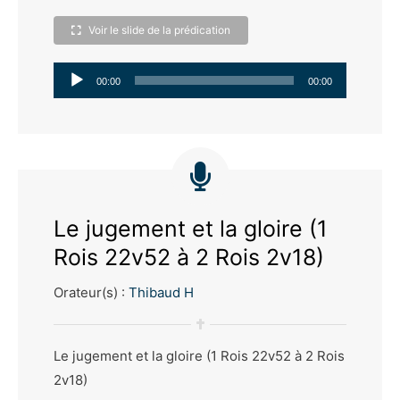
Voir le slide de la prédication
Lecteur
00:00
00:00
audio
Le jugement et la gloire (1
Rois 22v52 à 2 Rois 2v18)
Orateur(s) :
Thibaud H
Le jugement et la gloire (1 Rois 22v52 à 2 Rois
2v18)