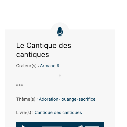
le
volume.
Le Cantique des
cantiques
Orateur(s) :
Armand R
***
Thème(s) :
Adoration-louange-sacrifice
Livre(s) :
Cantique des cantiques
Lecteur
Utilisez