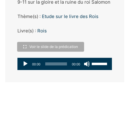
9-11 sur la gloire et la ruine du roi Salomon
Thème(s) :
Etude sur le livre des Rois
Livre(s) :
Rois
Voir le slide de la prédication
Lecteur
Utilisez
00:00
00:00
audio
les
flèches
haut/bas
pour
augmenter
ou
diminuer