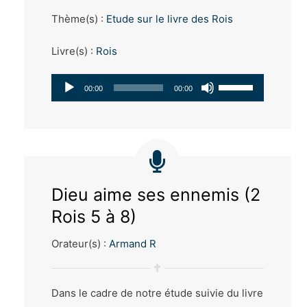
Thème(s) :
Etude sur le livre des Rois
Livre(s) :
Rois
Lecteur
Utilisez
00:00
00:00
audio
les
flèches
haut/bas
pour
Dieu aime ses ennemis (2
augmenter
Rois 5 à 8)
ou
Orateur(s) :
Armand R
diminuer
le
Dans le cadre de notre étude suivie du livre
volume.