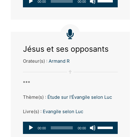
00:00
00:00
audio
les
flèches
haut/bas
pour
Jésus et ses opposants
augmenter
Orateur(s) :
Armand R
ou
diminuer
le
***
volume.
Thème(s) :
Étude sur l'Évangile selon Luc
Livre(s) :
Evangile selon Luc
Lecteur
Utilisez
00:00
00:00
audio
les