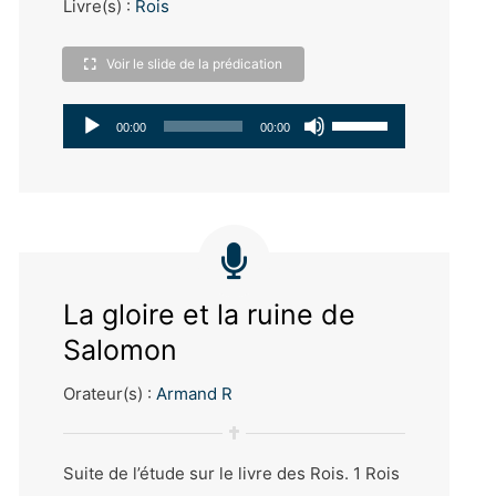
Livre(s) :
Rois
Voir le slide de la prédication
Lecteur
Utilisez
00:00
00:00
audio
les
flèches
haut/bas
pour
La gloire et la ruine de
augmenter
Salomon
ou
diminuer
Orateur(s) :
Armand R
le
volume.
Suite de l’étude sur le livre des Rois. 1 Rois