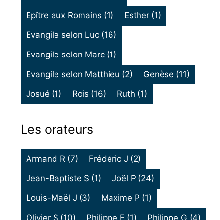
Epître aux Romains
(1)
Esther
(1)
Evangile selon Luc
(16)
Evangile selon Marc
(1)
Evangile selon Matthieu
(2)
Genèse
(11)
Josué
(1)
Rois
(16)
Ruth
(1)
Les orateurs
Armand R
(7)
Frédéric J
(2)
Jean-Baptiste S
(1)
Joël P
(24)
Louis-Maël J
(3)
Maxime P
(1)
Olivier S
(10)
Philippe F
(1)
Philippe G
(4)