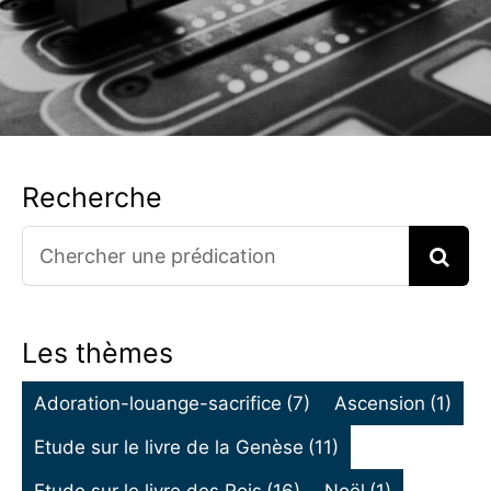
Recherche
Search
for:
Les thèmes
Adoration-louange-sacrifice
(7)
Ascension
(1)
Etude sur le livre de la Genèse
(11)
Etude sur le livre des Rois
(16)
Noël
(1)