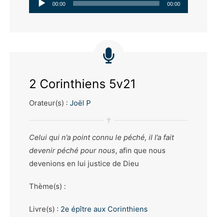
Lecteur
00:00
00:00
audio
2 Corinthiens 5v21
Orateur(s) :
Joël P
Celui qui n’a point connu le péché, il l’a fait
devenir péché pour nous
, afin que nous
devenions en lui justice de Dieu
Thème(s) :
Livre(s) :
2e épître aux Corinthiens