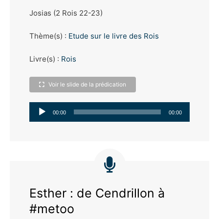
Josias (2 Rois 22-23)
Thème(s) :
Etude sur le livre des Rois
Livre(s) :
Rois
Voir le slide de la prédication
Lecteur
00:00
00:00
audio
Esther : de Cendrillon à
#metoo