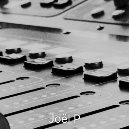
Joël P