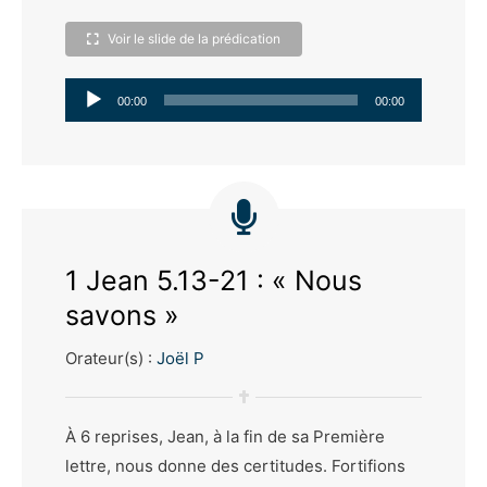
Voir le slide de la prédication
Lecteur
00:00
00:00
audio
1 Jean 5.13-21 : « Nous
savons »
Orateur(s) :
Joël P
À 6 reprises, Jean, à la fin de sa Première
lettre, nous donne des certitudes. Fortifions