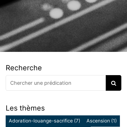
Recherche
Search
for:
Les thèmes
Adoration-louange-sacrifice
(7)
Ascension
(1)