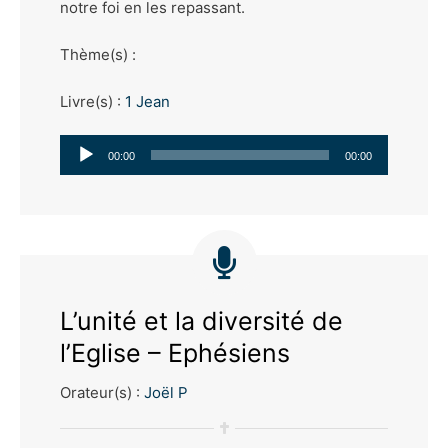
notre foi en les repassant.
Thème(s) :
Livre(s) :
1 Jean
Lecteur
00:00
00:00
audio
L’unité et la diversité de
l’Eglise – Ephésiens
Orateur(s) :
Joël P