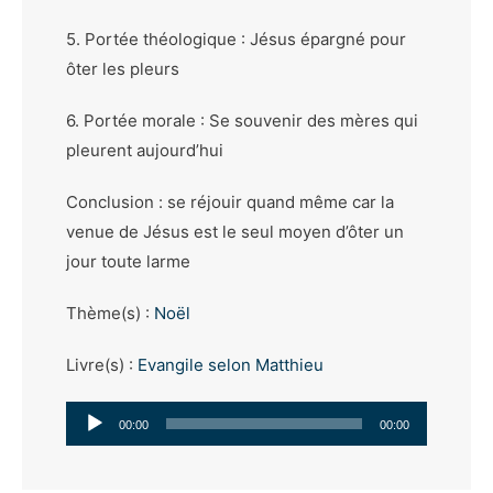
5. Portée théologique : Jésus épargné pour
ôter les pleurs
6. Portée morale : Se souvenir des mères qui
pleurent aujourd’hui
Conclusion : se réjouir quand même car la
venue de Jésus est le seul moyen d’ôter un
jour toute larme
Thème(s) :
Noël
Livre(s) :
Evangile selon Matthieu
Lecteur
00:00
00:00
audio