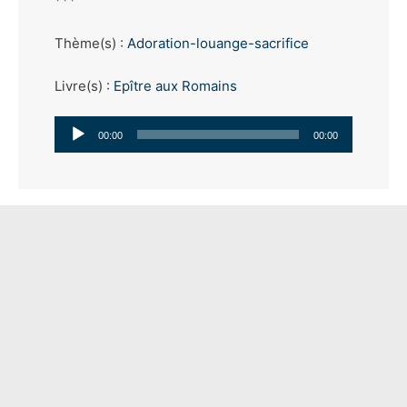
***
Thème(s) :
Adoration-louange-sacrifice
Livre(s) :
Epître aux Romains
Lecteur
00:00
00:00
audio
© 2026 - Réalisé par
www.AlineoStudio.com