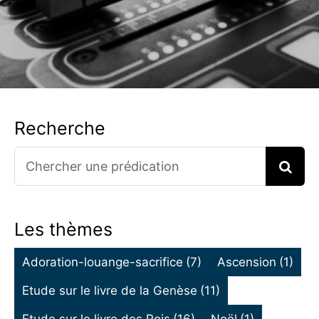
Recherche
Search
for:
Les thèmes
Adoration-louange-sacrifice
(7)
Ascension
(1)
Etude sur le livre de la Genèse
(11)
Etude sur le livre des Rois
(16)
Noël
(1)