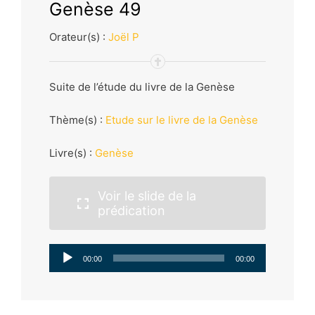
Genèse 49
Orateur(s) :
Joël P
Suite de l’étude du livre de la Genèse
Thème(s) :
Etude sur le livre de la Genèse
Livre(s) :
Genèse
Voir le slide de la
prédication
Lecteur
00:00
00:00
audio