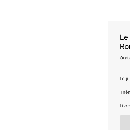
Le 
Ro
Orate
Le ju
Thèm
Livre