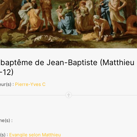
 baptême de Jean-Baptiste (Matthieu
-12)
ur(s) :
Pierre-Yves C
e(s) :
(s) :
Evangile selon Matthieu