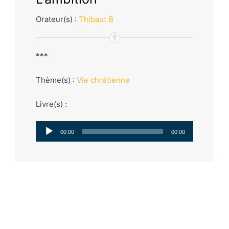
Orateur(s) :
Thibaut B
***
Thème(s) :
Vie chrétienne
Livre(s) :
Lecteur
00:00
00:00
audio