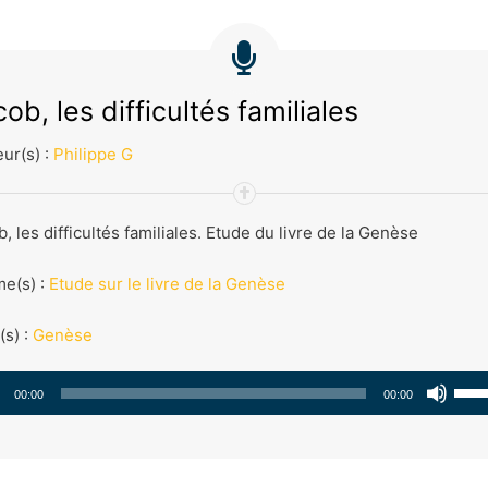
ob, les difficultés familiales
ur(s) :
Philippe G
, les difficultés familiales. Etude du livre de la Genèse
e(s) :
Etude sur le livre de la Genèse
(s) :
Genèse
teur
Util
00:00
00:00
io
les
flè