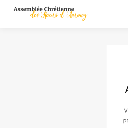
Skip
to
content
V
p